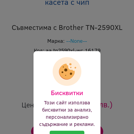
касета с чип
Съвместима с Brother TN-2590XL
Марка:
--None--
Код:
aa tn2590xl-wc 16179
В наличност:
Да
Брой страници:
3000
Цвят:
черен
Ревю:
Оцени продукта
Бисквитки
23.94 €
(46.82 лв.)
Този сайт използва
Цена:
бисквитки за анализ,
персонализирано
съдържание и реклами.