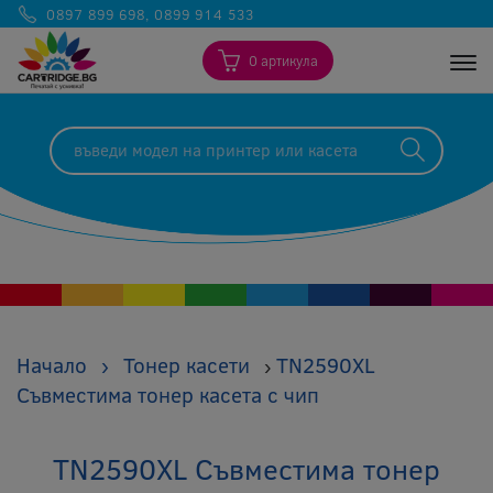
0897 899 698
,
0899 914 533
0 артикула
Togg
Начало
›
Тонер касети
TN2590XL
›
Съвместима тонер касета с чип
TN2590XL Съвместима тонер