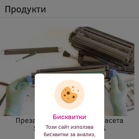
Продукти
Бисквитки
Презареждане на тонер касета
Samsung CLT-M406S
Този сайт използва
бисквитки за анализ,