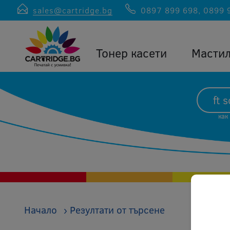
sales@cartridge.bg
0897 899 698
,
0899 
Тонер касети
Масти
как
Начало
›
Резултати от търсене