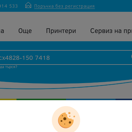
914 533
Поръчка без регистрация
ла
Още
Принтери
Сервиз на пр
 да търся?