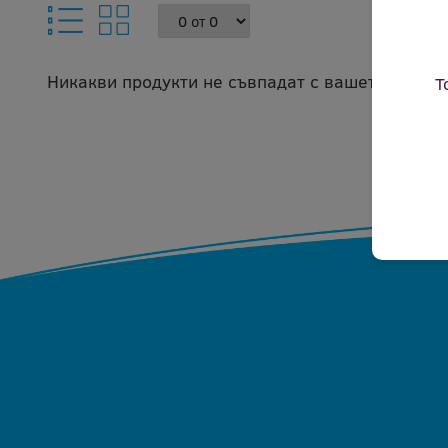
Никакви продукти не съвпадат с вашето запитв
Т