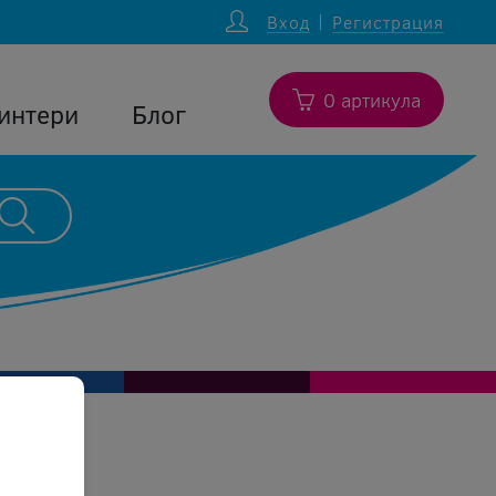
Вход
Регистрация
0 артикула
интери
Блог