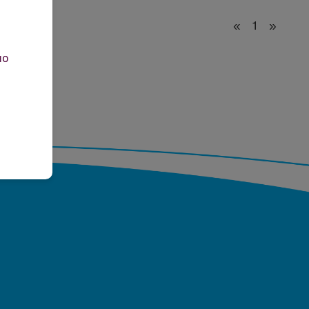
«
1
»
но