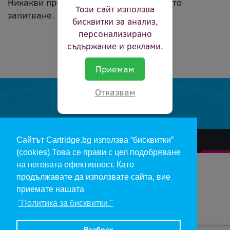
Никакви продукти не съвпадат с вашето
Този сайт използва
запитване.
бисквитки за анализ,
персонализирано
съдържание и реклами.
Приемам
Отказвам
Сайтът Cartridge.bg използва “бисквитки”
За нас
Гаранции и рекламации
Контакт
Доставка
(cookies).Това се прави с цел подобряване
Отказ и връщане на продукти
Общи условия за ползване
на неговата ефективност. Като
продължавате да използвате сайта, вие
Изкупуване на празни касети
Инфopмaция пo чл. 112-115 oт ЗЗΠ
Блог
приемате нашата
"Политика за бисквитки."
Copyright 2017 - cartridge.bg
Цените в евро са изчислени по фиксирания курс 1 € = 1.95583 лв.
Разбрах