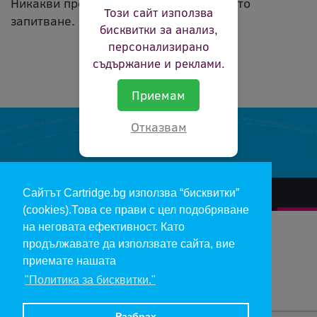
Никакви продукти не съвпадат с вашето
Този сайт използва
запитване.
бисквитки за анализ,
персонализирано
съдържание и реклами.
Приемам
Отказвам
Сайтът Cartridge.bg използва “бисквитки”
За нас
Гаранции и рекламации
Контакт
Доставка
(cookies).Това се прави с цел подобряване
Отказ и връщане на продукти
Общи условия за ползване
на неговата ефективност. Като
продължавате да използвате сайта, вие
Изкупуване на празни касети
Инфopмaция пo чл. 112-115 oт ЗЗΠ
Блог
приемате нашата
"Политика за бисквитки."
Copyright 2017 - cartridge.bg
Цените в евро са изчислени по фиксирания курс 1 € = 1.95583 лв.
Разбрах