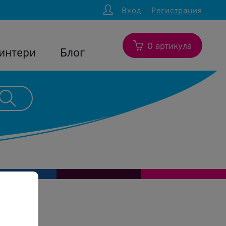
Вход
Регистрация
0 артикула
интери
Блог