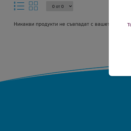
Никакви продукти не съвпадат с вашето запитв
Т