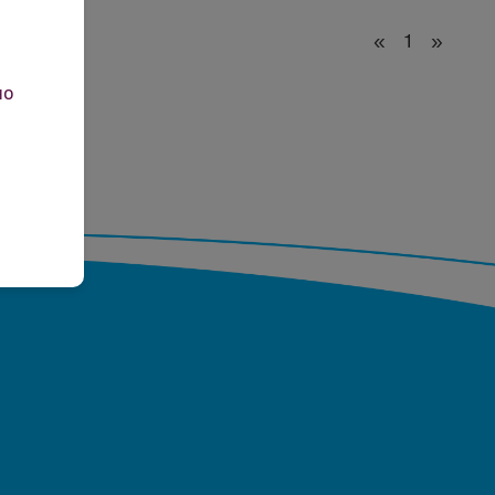
«
1
»
но