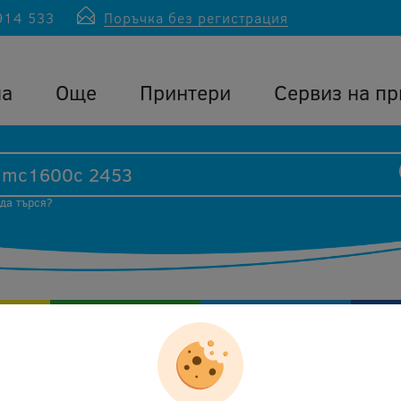
914 533
Поръчка без регистрация
ла
Още
Принтери
Сервиз на пр
 да търся?