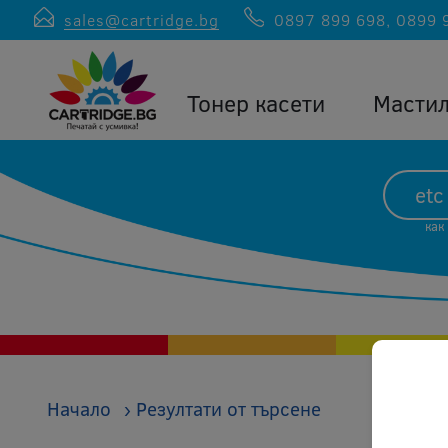
sales@cartridge.bg
0897 899 698
,
0899 
Тонер касети
Масти
как
Начало
›
Резултати от търсене