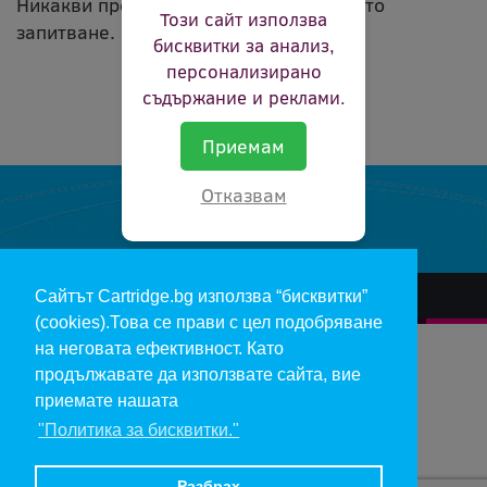
Никакви продукти не съвпадат с вашето
Този сайт използва
запитване.
бисквитки за анализ,
персонализирано
съдържание и реклами.
Приемам
Отказвам
Сайтът Cartridge.bg използва “бисквитки”
За нас
Гаранции и рекламации
Контакт
Доставка
(cookies).Това се прави с цел подобряване
Отказ и връщане на продукти
Общи условия за ползване
на неговата ефективност. Като
продължавате да използвате сайта, вие
Изкупуване на празни касети
Инфopмaция пo чл. 112-115 oт ЗЗΠ
Блог
приемате нашата
"Политика за бисквитки."
Copyright 2017 - cartridge.bg
Цените в евро са изчислени по фиксирания курс 1 € = 1.95583 лв.
Разбрах