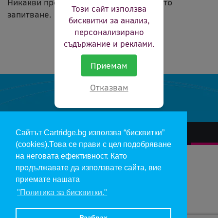
Никакви продукти не съвпадат с вашето
Този сайт използва
запитване.
бисквитки за анализ,
персонализирано
съдържание и реклами.
Приемам
Отказвам
Сайтът Cartridge.bg използва “бисквитки”
За нас
Гаранции и рекламации
Контакт
Доставка
(cookies).Това се прави с цел подобряване
Отказ и връщане на продукти
Общи условия за ползване
на неговата ефективност. Като
продължавате да използвате сайта, вие
Изкупуване на празни касети
Инфopмaция пo чл. 112-115 oт ЗЗΠ
Блог
приемате нашата
"Политика за бисквитки."
Copyright 2017 - cartridge.bg
Цените в евро са изчислени по фиксирания курс 1 € = 1.95583 лв.
Разбрах