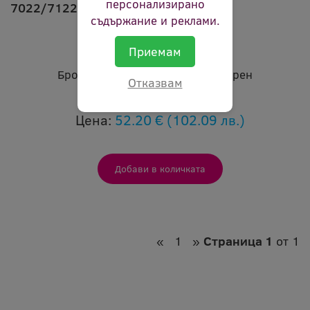
персонализирано
7022/7122/7130/
съдържание и реклами.
Марка:
no brand
Приемам
Код:
et k7022-676 2168
Брой страници:
30000
Цвят:
черен
Отказвам
В наличност:
Да
Цена:
52.20 €
(102.09 лв.)
«
1
»
Страница 1
от 1