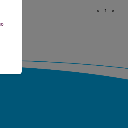
«
1
»
но