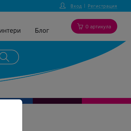
Вход
Регистрация
0 артикула
интери
Блог