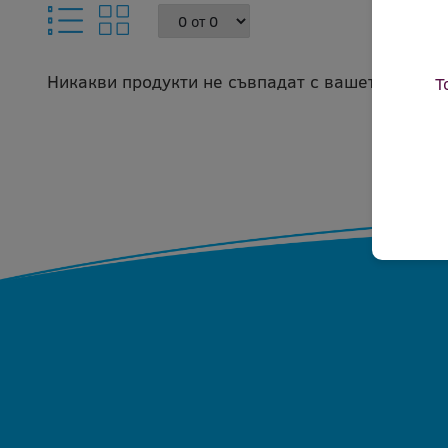
Никакви продукти не съвпадат с вашето запитв
Т