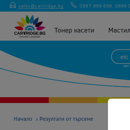
sales@cartridge.bg
0897 899 698
,
0899 
Тонер касети
Масти
как
Начало
›
Резултати от търсене