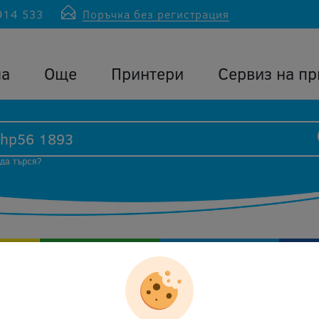
914 533
Поръчка без регистрация
ла
Още
Принтери
Сервиз на пр
 да търся?