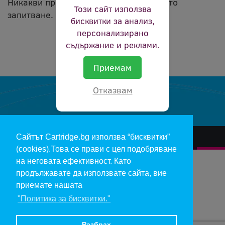
Никакви продукти не съвпадат с вашето
Този сайт използва
запитване.
бисквитки за анализ,
персонализирано
съдържание и реклами.
Приемам
Отказвам
Сайтът Cartridge.bg използва “бисквитки”
За нас
Гаранции и рекламации
Контакт
Доставка
(cookies).Това се прави с цел подобряване
Отказ и връщане на продукти
Общи условия за ползване
на неговата ефективност. Като
продължавате да използвате сайта, вие
Изкупуване на празни касети
Инфopмaция пo чл. 112-115 oт ЗЗΠ
Блог
приемате нашата
"Политика за бисквитки."
Copyright 2017 - cartridge.bg
Цените в евро са изчислени по фиксирания курс 1 € = 1.95583 лв.
Разбрах