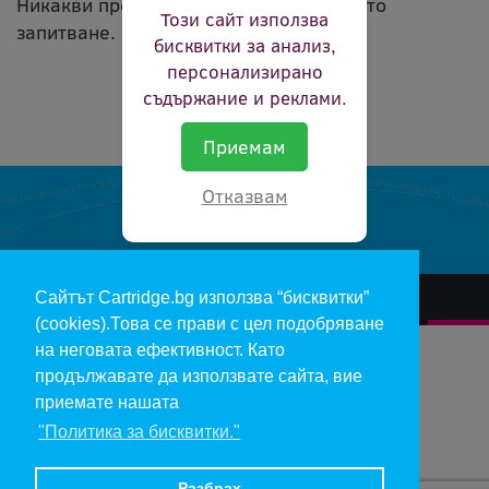
Никакви продукти не съвпадат с вашето
Този сайт използва
запитване.
бисквитки за анализ,
персонализирано
съдържание и реклами.
Приемам
Отказвам
Сайтът Cartridge.bg използва “бисквитки”
За нас
Гаранции и рекламации
Контакт
Доставка
(cookies).Това се прави с цел подобряване
Отказ и връщане на продукти
Общи условия за ползване
на неговата ефективност. Като
продължавате да използвате сайта, вие
Изкупуване на празни касети
Инфopмaция пo чл. 112-115 oт ЗЗΠ
Блог
приемате нашата
"Политика за бисквитки."
Copyright 2017 - cartridge.bg
Цените в евро са изчислени по фиксирания курс 1 € = 1.95583 лв.
Разбрах