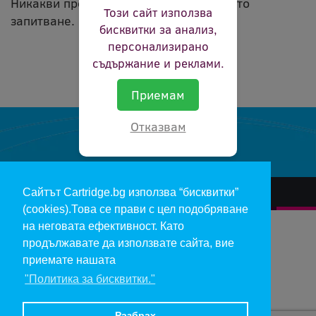
Никакви продукти не съвпадат с вашето
Този сайт използва
запитване.
бисквитки за анализ,
персонализирано
съдържание и реклами.
Приемам
Отказвам
Сайтът Cartridge.bg използва “бисквитки”
За нас
Гаранции и рекламации
Контакт
Доставка
(cookies).Това се прави с цел подобряване
Отказ и връщане на продукти
Общи условия за ползване
на неговата ефективност. Като
продължавате да използвате сайта, вие
Изкупуване на празни касети
Инфopмaция пo чл. 112-115 oт ЗЗΠ
Блог
приемате нашата
"Политика за бисквитки."
Copyright 2017 - cartridge.bg
Цените в евро са изчислени по фиксирания курс 1 € = 1.95583 лв.
Разбрах