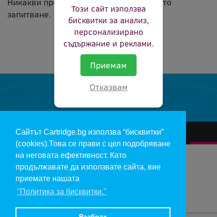
Никакви продукти не съвпадат с вашето
Този сайт използва
запитване.
бисквитки за анализ,
персонализирано
съдържание и реклами.
Приемам
Отказвам
Сайтът Cartridge.bg използва “бисквитки”
За нас
Гаранции и рекламации
Контакт
Доставка
(cookies).Това се прави с цел подобряване
Отказ и връщане на продукти
Общи условия за ползване
на неговата ефективност. Като
продължавате да използвате сайта, вие
Изкупуване на празни касети
Инфopмaция пo чл. 112-115 oт ЗЗΠ
Блог
приемате нашата
"Политика за бисквитки."
Copyright 2017 - cartridge.bg
Цените в евро са изчислени по фиксирания курс 1 € = 1.95583 лв.
Разбрах