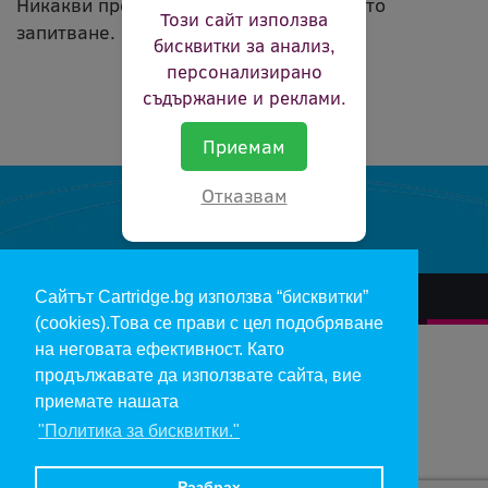
Никакви продукти не съвпадат с вашето
Този сайт използва
запитване.
бисквитки за анализ,
персонализирано
съдържание и реклами.
Приемам
Отказвам
Сайтът Cartridge.bg използва “бисквитки”
За нас
Гаранции и рекламации
Контакт
Доставка
(cookies).Това се прави с цел подобряване
Отказ и връщане на продукти
Общи условия за ползване
на неговата ефективност. Като
продължавате да използвате сайта, вие
Изкупуване на празни касети
Инфopмaция пo чл. 112-115 oт ЗЗΠ
Блог
приемате нашата
"Политика за бисквитки."
Copyright 2017 - cartridge.bg
Цените в евро са изчислени по фиксирания курс 1 € = 1.95583 лв.
Разбрах