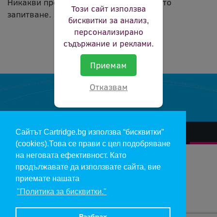
Никакви продукти не съвпадат с вашето
Този сайт използва
запитване.
бисквитки за анализ,
персонализирано
съдържание и реклами.
Приемам
Отказвам
Сайтът Cartridge.bg използва “бисквитки”
За нас
Гаранции и рекламации
Контакт
Доставка
(cookies).Това се прави с цел подобряване
Отказ и връщане на продукти
Общи условия за ползване
на неговата ефективност. Като
продължавате да използвате сайта, вие
Изкупуване на празни касети
Инфopмaция пo чл. 112-115 oт ЗЗΠ
Блог
приемате нашата
"Политика за бисквитки."
Copyright 2017 - cartridge.bg
Цените в евро са изчислени по фиксирания курс 1 € = 1.95583 лв.
Разбрах