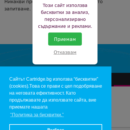
Никакви продукти не съвпадат с вашето
Този сайт използва
запитване.
бисквитки за анализ,
персонализирано
съдържание и реклами.
Приемам
Отказвам
Сайтът Cartridge.bg използва “бисквитки”
За нас
Гаранции и рекламации
Контакт
Доставка
(cookies).Това се прави с цел подобряване
Отказ и връщане на продукти
Общи условия за ползване
на неговата ефективност. Като
продължавате да използвате сайта, вие
Изкупуване на празни касети
Инфopмaция пo чл. 112-115 oт ЗЗΠ
Блог
приемате нашата
"Политика за бисквитки."
Copyright 2017 - cartridge.bg
Цените в евро са изчислени по фиксирания курс 1 € = 1.95583 лв.
Разбрах