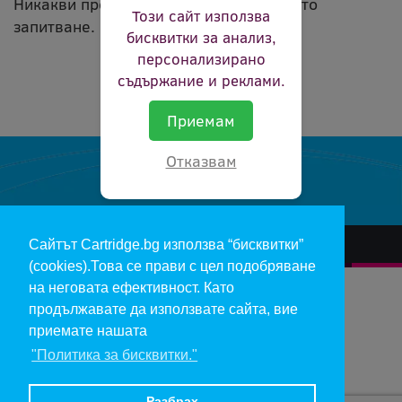
Никакви продукти не съвпадат с вашето
Този сайт използва
запитване.
бисквитки за анализ,
персонализирано
съдържание и реклами.
Приемам
Отказвам
Сайтът Cartridge.bg използва “бисквитки”
За нас
Гаранции и рекламации
Контакт
Доставка
(cookies).Това се прави с цел подобряване
Отказ и връщане на продукти
Общи условия за ползване
на неговата ефективност. Като
продължавате да използвате сайта, вие
Изкупуване на празни касети
Инфopмaция пo чл. 112-115 oт ЗЗΠ
Блог
приемате нашата
"Политика за бисквитки."
Copyright 2017 - cartridge.bg
Цените в евро са изчислени по фиксирания курс 1 € = 1.95583 лв.
Разбрах