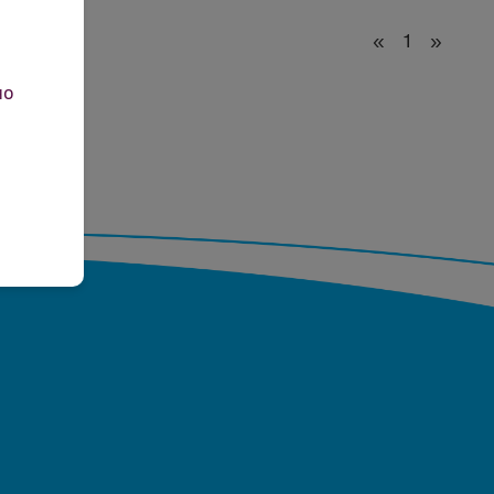
«
1
»
но