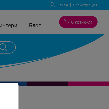
Вход
Регистрация
0 артикула
интери
Блог