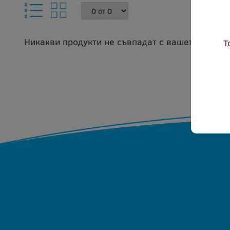
Никакви продукти не съвпадат с вашето запитв
Т