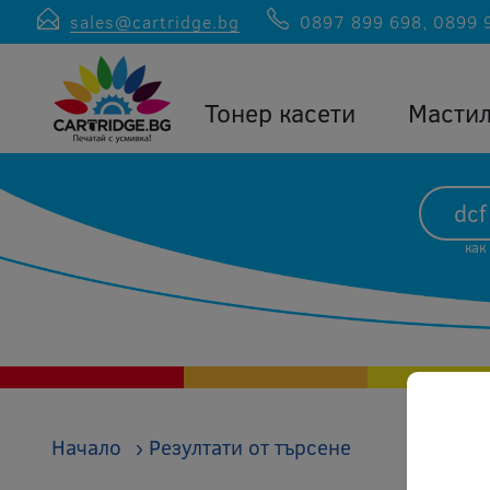
sales@cartridge.bg
0897 899 698
,
0899 
Тонер касети
Масти
как
Начало
›
Резултати от търсене