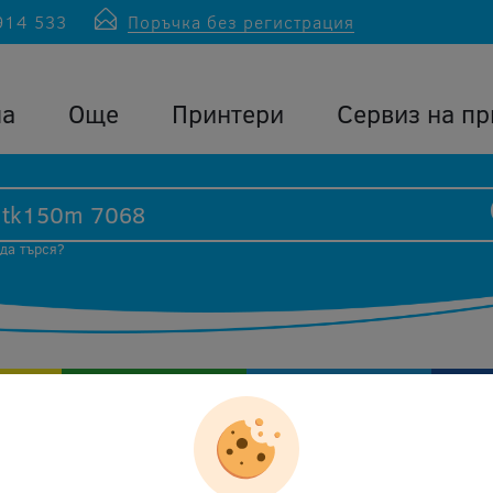
914 533
Поръчка без регистрация
ла
Още
Принтери
Сервиз на пр
 да търся?