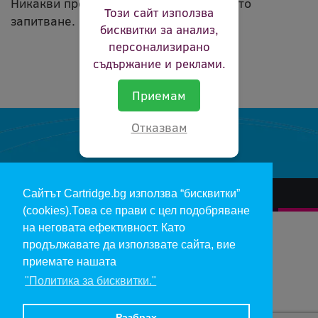
Никакви продукти не съвпадат с вашето
Този сайт използва
запитване.
бисквитки за анализ,
персонализирано
съдържание и реклами.
Приемам
Отказвам
Сайтът Cartridge.bg използва “бисквитки”
За нас
Гаранции и рекламации
Контакт
Доставка
(cookies).Това се прави с цел подобряване
Отказ и връщане на продукти
Общи условия за ползване
на неговата ефективност. Като
продължавате да използвате сайта, вие
Изкупуване на празни касети
Инфopмaция пo чл. 112-115 oт ЗЗΠ
Блог
приемате нашата
"Политика за бисквитки."
Copyright 2017 - cartridge.bg
Цените в евро са изчислени по фиксирания курс 1 € = 1.95583 лв.
Разбрах