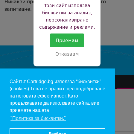
Никакви продукти не съвпадат с вашето
Този сайт използва
запитване.
бисквитки за анализ,
персонализирано
съдържание и реклами.
Приемам
Отказвам
Сайтът Cartridge.bg използва “бисквитки”
За нас
Гаранции и рекламации
Контакт
Доставка
(cookies).Това се прави с цел подобряване
Отказ и връщане на продукти
Общи условия за ползване
на неговата ефективност. Като
продължавате да използвате сайта, вие
Изкупуване на празни касети
Инфopмaция пo чл. 112-115 oт ЗЗΠ
Блог
приемате нашата
"Политика за бисквитки."
Copyright 2017 - cartridge.bg
Цените в евро са изчислени по фиксирания курс 1 € = 1.95583 лв.
Разбрах