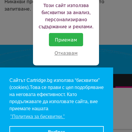
Никакви продукти не съвпадат с вашето
Този сайт използва
запитване.
бисквитки за анализ,
персонализирано
съдържание и реклами.
Приемам
Отказвам
Сайтът Cartridge.bg използва “бисквитки”
За нас
Гаранции и рекламации
Контакт
Доставка
(cookies).Това се прави с цел подобряване
Отказ и връщане на продукти
Общи условия за ползване
на неговата ефективност. Като
продължавате да използвате сайта, вие
Изкупуване на празни касети
Инфopмaция пo чл. 112-115 oт ЗЗΠ
Блог
приемате нашата
"Политика за бисквитки."
Copyright 2017 - cartridge.bg
Цените в евро са изчислени по фиксирания курс 1 € = 1.95583 лв.
Разбрах