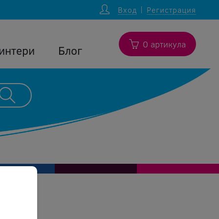
Вход
Регистрация
0 артикула
интери
Блог