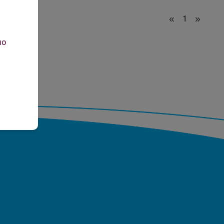
«
1
»
но