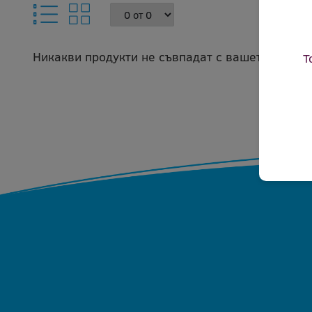
Никакви продукти не съвпадат с вашето запитв
Т