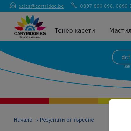
sales@cartridge.bg
0897 899 698
,
0899 
Тонер касети
Масти
как
Начало
›
Резултати от търсене