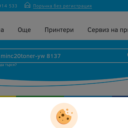
914 533
Поръчка без регистрация
ла
Още
Принтери
Сервиз на пр
 да търся?