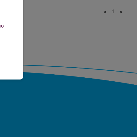
«
1
»
но