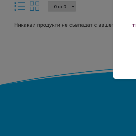
Никакви продукти не съвпадат с вашето запитв
Т