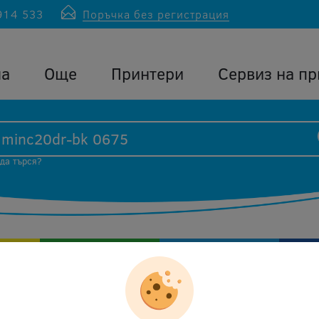
914 533
Поръчка без регистрация
ла
Още
Принтери
Сервиз на пр
 да търся?