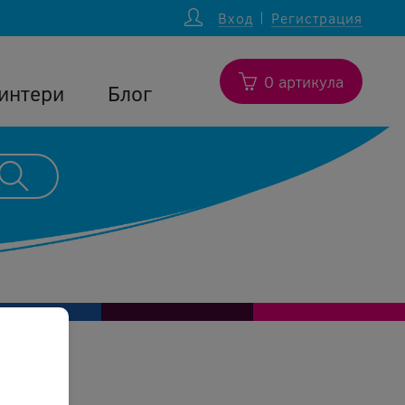
Вход
Регистрация
0 артикула
интери
Блог