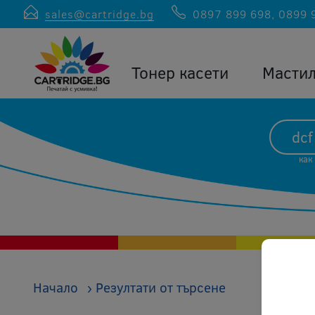
sales@cartridge.bg
0897 899 698
,
0899 
Тонер касети
Масти
как
Начало
›
Резултати от търсене