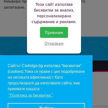
Никакви продукти не съвпадат с вашето
Този сайт използва
запитване.
бисквитки за анализ,
персонализирано
съдържание и реклами.
Приемам
Отказвам
Сайтът Cartridge.bg използва “бисквитки”
За нас
Гаранции и рекламации
Контакт
Доставка
(cookies).Това се прави с цел подобряване
Отказ и връщане на продукти
Общи условия за ползване
на неговата ефективност. Като
продължавате да използвате сайта, вие
Изкупуване на празни касети
Инфopмaция пo чл. 112-115 oт ЗЗΠ
Блог
приемате нашата
"Политика за бисквитки."
Copyright 2017 - cartridge.bg
Цените в евро са изчислени по фиксирания курс 1 € = 1.95583 лв.
Разбрах