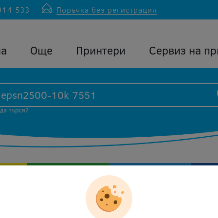
914 533
Поръчка без регистрация
ла
Още
Принтери
Сервиз на пр
 да търся?