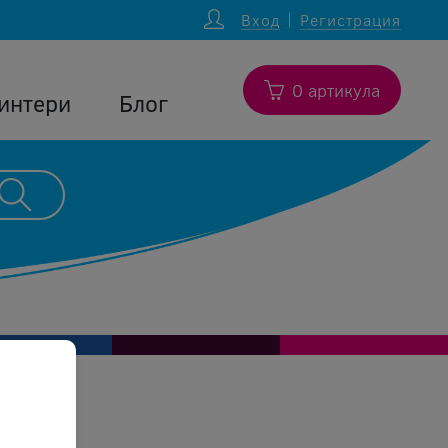
Вход
Регистрация
0 артикула
интери
Блог