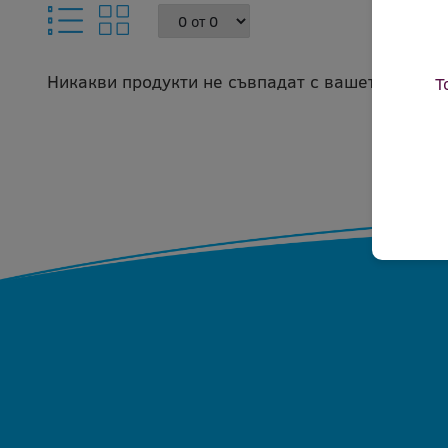
Никакви продукти не съвпадат с вашето запитв
Т