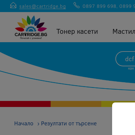
sales@cartridge.bg
0897 899 698
,
0899 
Тонер касети
Масти
как
Начало
›
Резултати от търсене