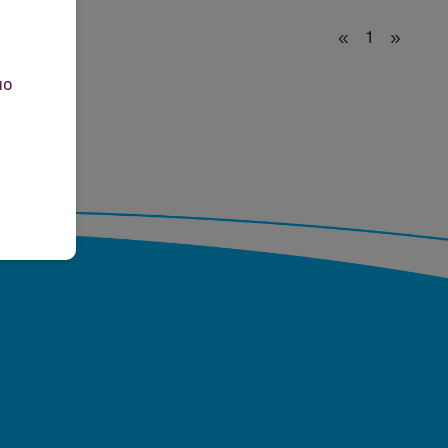
«
1
»
но