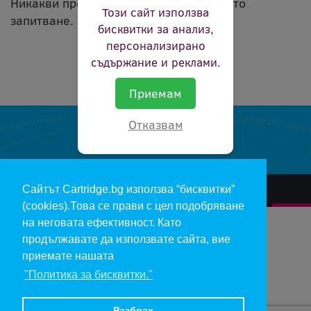
Никакви продукти не съвпадат с вашето
Този сайт използва
запитване.
бисквитки за анализ,
персонализирано
съдържание и реклами.
Приемам
Отказвам
Сайтът Cartridge.bg използва “бисквитки”
За нас
Гаранции и рекламации
Контакт
Доставка
(cookies).Това се прави с цел подобряване
Отказ и връщане на продукти
Общи условия за ползване
на неговата ефективност. Като
продължавате да използвате сайта, вие
Изкупуване на празни касети
Инфopмaция пo чл. 112-115 oт ЗЗΠ
Блог
приемате нашата
"Политика за бисквитки."
Copyright 2017 - cartridge.bg
Цените в евро са изчислени по фиксирания курс 1 € = 1.95583 лв.
Разбрах