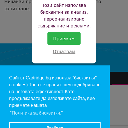
Никакви продукти не съвпадат с вашето
Този сайт използва
запитване.
бисквитки за анализ,
персонализирано
съдържание и реклами.
Приемам
Отказвам
Сайтът Cartridge.bg използва “бисквитки”
За нас
Гаранции и рекламации
Контакт
Доставка
(cookies).Това се прави с цел подобряване
Отказ и връщане на продукти
Общи условия за ползване
на неговата ефективност. Като
продължавате да използвате сайта, вие
Изкупуване на празни касети
Инфopмaция пo чл. 112-115 oт ЗЗΠ
Блог
приемате нашата
"Политика за бисквитки."
Copyright 2017 - cartridge.bg
Цените в евро са изчислени по фиксирания курс 1 € = 1.95583 лв.
Разбрах