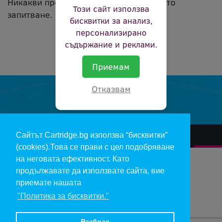
Никакви продукти не съвпадат с вашето
Този сайт използва
запитване.
бисквитки за анализ,
персонализирано
съдържание и реклами.
Приемам
Отказвам
Сайтът Cartridge.bg използва “бисквитки”
За нас
Гаранции и рекламации
Контакт
Доставка
(cookies).Това се прави с цел подобряване
Отказ и връщане на продукти
Общи условия за ползване
на неговата ефективност. Като
продължавате да използвате сайта, вие
Изкупуване на празни касети
Инфopмaция пo чл. 112-115 oт ЗЗΠ
Блог
приемате нашата
"Политика за бисквитки."
Copyright 2017 - cartridge.bg
Цените в евро са изчислени по фиксирания курс 1 € = 1.95583 лв.
Разбрах