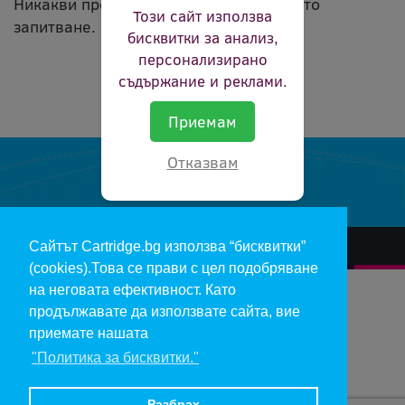
Никакви продукти не съвпадат с вашето
Този сайт използва
запитване.
бисквитки за анализ,
персонализирано
съдържание и реклами.
Приемам
Отказвам
Сайтът Cartridge.bg използва “бисквитки”
За нас
Гаранции и рекламации
Контакт
Доставка
(cookies).Това се прави с цел подобряване
Отказ и връщане на продукти
Общи условия за ползване
на неговата ефективност. Като
продължавате да използвате сайта, вие
Изкупуване на празни касети
Инфopмaция пo чл. 112-115 oт ЗЗΠ
Блог
приемате нашата
"Политика за бисквитки."
Copyright 2017 - cartridge.bg
Цените в евро са изчислени по фиксирания курс 1 € = 1.95583 лв.
Разбрах