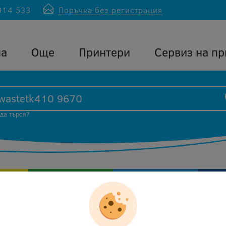
914 533
Поръчка без регистрация
ла
Още
Принтери
Сервиз на пр
 да търся?