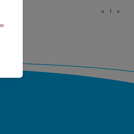
«
1
»
но