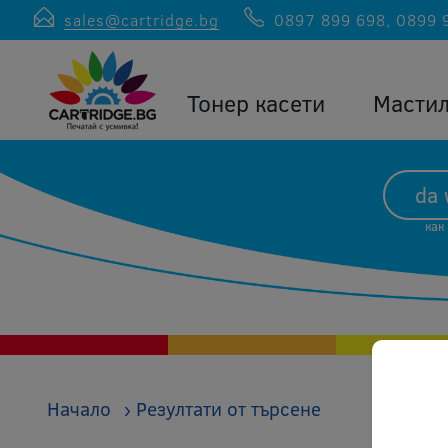
sales@cartridge.bg
0897 899 698
,
0899 
Тонер касети
Масти
как
Начало
›
Резултати от търсене