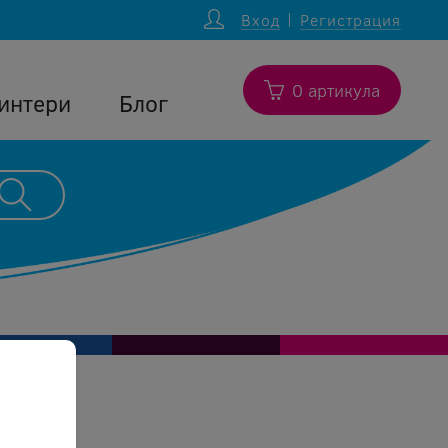
Вход
Регистрация
0 артикула
интери
Блог