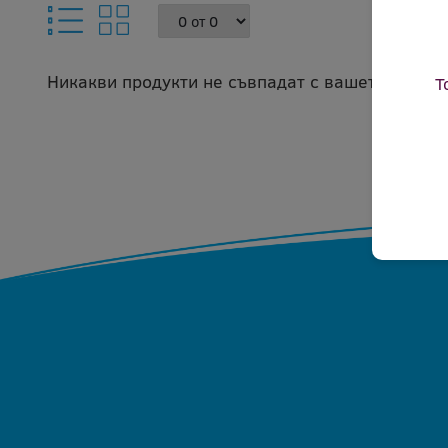
Никакви продукти не съвпадат с вашето запитв
Т