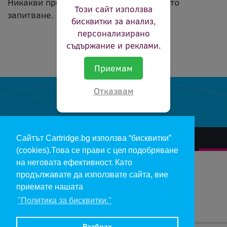
Никакви продукти не съвпадат с вашето
Този сайт използва
запитване.
бисквитки за анализ,
персонализирано
съдържание и реклами.
Приемам
Отказвам
Сайтът Cartridge.bg използва “бисквитки”
За нас
Гаранции и рекламации
Контакт
Доставка
(cookies).Това се прави с цел подобряване
Отказ и връщане на продукти
Общи условия за ползване
на неговата ефективност. Като
продължавате да използвате сайта, вие
Изкупуване на празни касети
Инфopмaция пo чл. 112-115 oт ЗЗΠ
Блог
приемате нашата
"Политика за бисквитки."
Copyright 2017 - cartridge.bg
Цените в евро са изчислени по фиксирания курс 1 € = 1.95583 лв.
Разбрах