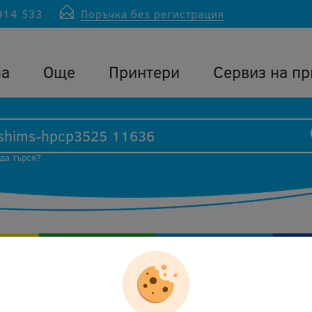
914 533
Поръчка без регистрация
ла
Още
Принтери
Сервиз на пр
 да търся?