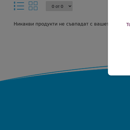
Никакви продукти не съвпадат с вашето запитв
Т