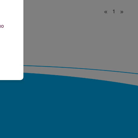
«
1
»
но