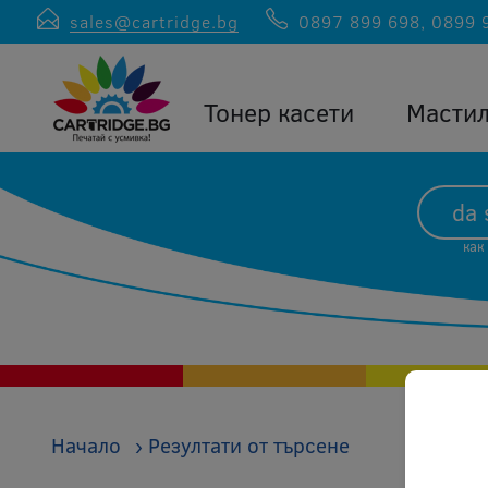
sales@cartridge.bg
0897 899 698
,
0899 
Тонер касети
Масти
как
Начало
›
Резултати от търсене