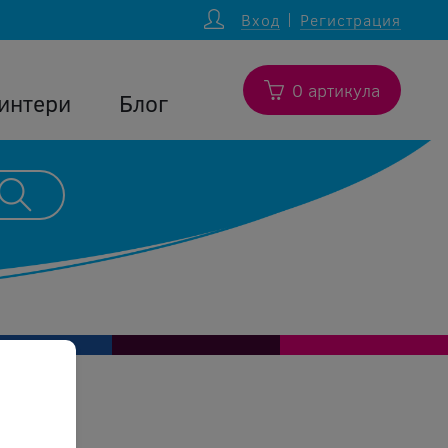
Вход
Регистрация
0 артикула
интери
Блог