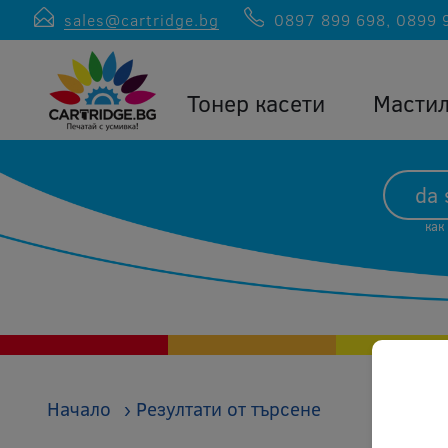
sales@cartridge.bg
0897 899 698
,
0899 
Тонер касети
Масти
как
Начало
›
Резултати от търсене