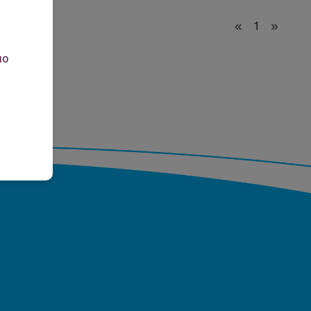
«
1
»
но