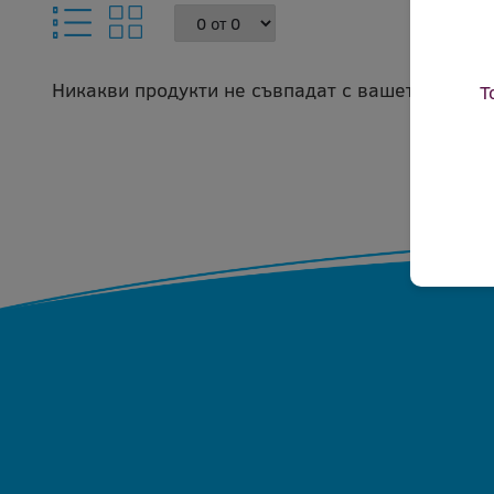
Никакви продукти не съвпадат с вашето запитв
Т