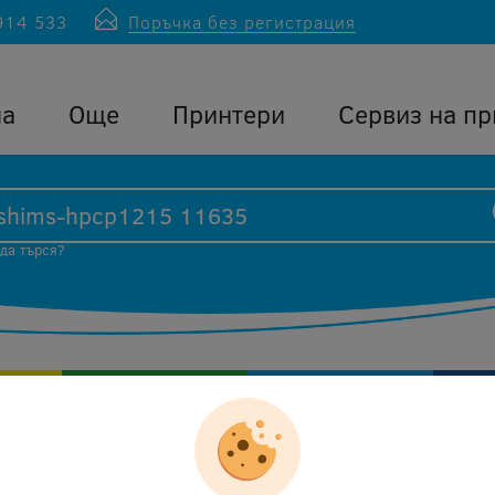
914 533
Поръчка без регистрация
ла
Още
Принтери
Сервиз на пр
 да търся?