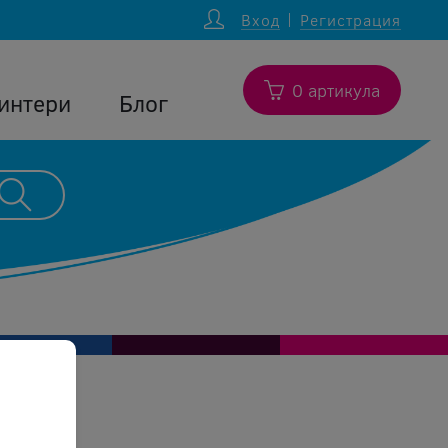
Вход
Регистрация
0 артикула
интери
Блог