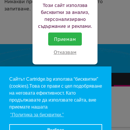
Никакви продукти не съвпадат с вашето
Този сайт използва
запитване.
бисквитки за анализ,
персонализирано
съдържание и реклами.
Приемам
Отказвам
Сайтът Cartridge.bg използва “бисквитки”
За нас
Гаранции и рекламации
Контакт
Доставка
(cookies).Това се прави с цел подобряване
Отказ и връщане на продукти
Общи условия за ползване
на неговата ефективност. Като
продължавате да използвате сайта, вие
Изкупуване на празни касети
Инфopмaция пo чл. 112-115 oт ЗЗΠ
Блог
приемате нашата
"Политика за бисквитки."
Copyright 2017 - cartridge.bg
Цените в евро са изчислени по фиксирания курс 1 € = 1.95583 лв.
Разбрах