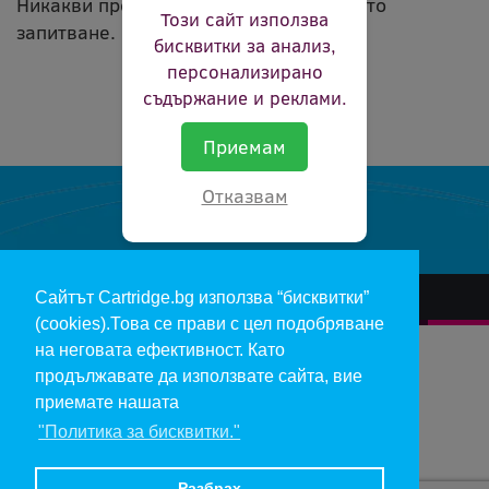
Никакви продукти не съвпадат с вашето
Този сайт използва
запитване.
бисквитки за анализ,
персонализирано
съдържание и реклами.
Приемам
Отказвам
Сайтът Cartridge.bg използва “бисквитки”
За нас
Гаранции и рекламации
Контакт
Доставка
(cookies).Това се прави с цел подобряване
Отказ и връщане на продукти
Общи условия за ползване
на неговата ефективност. Като
продължавате да използвате сайта, вие
Изкупуване на празни касети
Инфopмaция пo чл. 112-115 oт ЗЗΠ
Блог
приемате нашата
"Политика за бисквитки."
Copyright 2017 - cartridge.bg
Цените в евро са изчислени по фиксирания курс 1 € = 1.95583 лв.
Разбрах