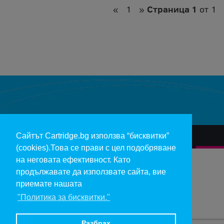
«
1
»
Страница 1
от 1
Сайтът Cartridge.bg използва “бисквитки”
За нас
Гаранции и рекламации
Контакт
Доставка
(cookies).Това се прави с цел подобряване
Отказ и връщане на продукти
Общи условия за ползване
на неговата ефективност. Като
продължавате да използвате сайта, вие
Изкупуване на празни касети
Инфopмaция пo чл. 112-115 oт ЗЗΠ
Блог
приемате нашата
"Политика за бисквитки."
Copyright 2017 - cartridge.bg
Цените в евро са изчислени по фиксирания курс 1 € = 1.95583 лв.
Разбрах