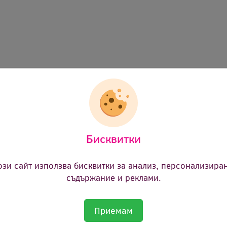
тна грес cg53a
 грес cg53a, 1кг., кутия
ectrolube
Бисквитки
cg53a01k 0048
ие:
1кг.
ози сайт използва бисквитки за анализ, персонализира
съдържание и реклами.
ст:
Доставка при заявка
Приемам