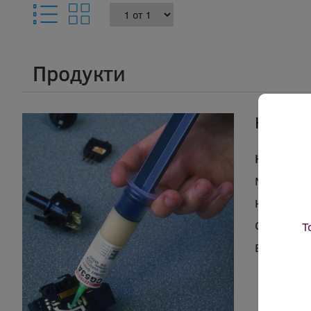
Продукти
Контак
Контактна
Марка:
El
Код:
ael 
Съдържан
Т
В налично