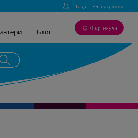
Вход
Регистрация
0 артикула
интери
Блог