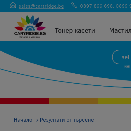
sales@cartridge.bg
0897 899 698
,
0899 
Тонер касети
Масти
как
Начало
›
Резултати от търсене