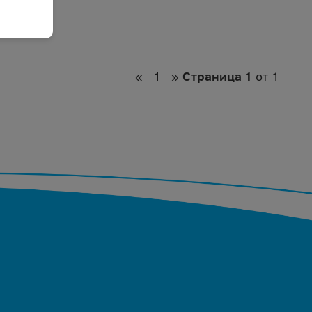
«
1
»
Страница 1
от 1