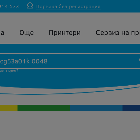
914 533
Поръчка без регистрация
ла
Още
Принтери
Сервиз на пр
 да търся?