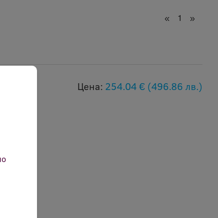
«
1
»
Цена:
254.04 €
(496.86 лв.)
но