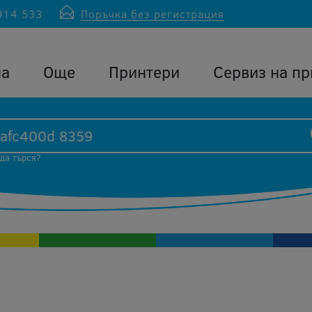
914 533
Поръчка без регистрация
ла
Още
Принтери
Сервиз на пр
 да търся?