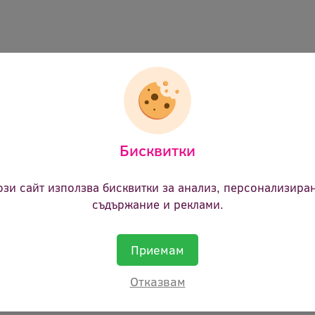
атична пяна за почистване
Бисквитки
ична пяна за почистване, аерозол
ectrolube
ози сайт използва бисквитки за анализ, персонализира
съдържание и реклами.
afc400d 8359
ие:
400ml
Приемам
ст:
Не
Отказвам