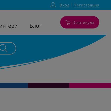
Вход
Регистрация
0 артикула
интери
Блог