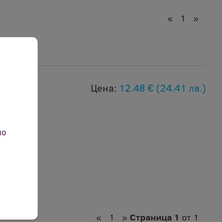
«
1
»
Цена:
12.48 €
(24.41 лв.)
но
«
1
»
Страница 1
от 1