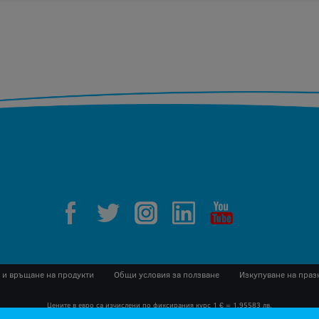
 и връщане на продукти
Общи условия за ползване
Изкупуване на праз
Цените в евро са изчислени по фиксирания курс 1 € = 1.95583 лв.