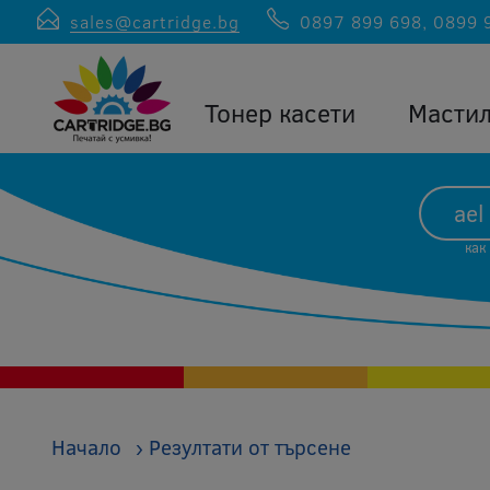
sales@cartridge.bg
0897 899 698
,
0899 
Тонер касети
Масти
как
Начало
›
Резултати от търсене