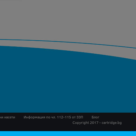
ни касети
Инфopмaция пo чл. 112-115 oт ЗЗΠ
Блог
Copyright 2017 - cartridge.bg