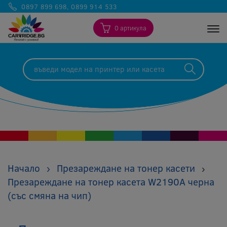
0897 899 698
,
0899 914 533
0 артикула
Togg
Начало
›
Презареждане на тонер касети
›
Презареждане на тонер касета W2190A черна
(със смяна на чип)