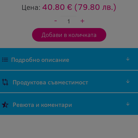
40.80 €
(79.80 лв.)
Цена:
Подробно описание
Продуктова съвместимост
Марка
Код на
Ревюта и коментари
Модел на
на
оригинален
Съвместимост
принтер
принтер
консуматив
Добави ревю
i-SENSYS
Cartridge
Canon
Оставяйки ревю Вие помагате, както на нас
LBP223
057H