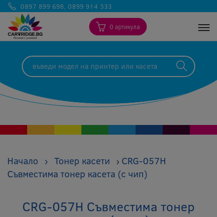
0897 899 698
,
0899 914 533
0 артикула
Togg
Начало
›
Тонер касети
CRG-057H
›
Съвместима тонер касета (с чип)
CRG-057H Съвместима тонер