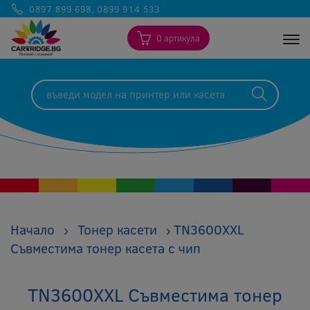
0897 899 698
,
0899 914 533
0 артикула
Togg
Начало
›
Тонер касети
TN3600XXL
›
Съвместима тонер касета c чип
TN3600XXL Съвместима тонер