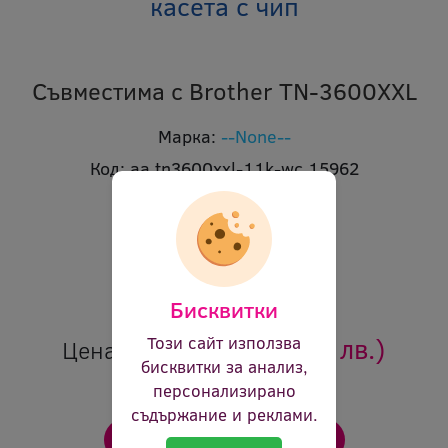
касета c чип
Съвместима с Brother TN-3600XXL
Марка:
--None--
Код:
aa tn3600xxl-11k-wc 15962
В наличност:
Да
Брой страници:
11000
Цвят:
черен
Ревю:
Оцени продукта
Бисквитки
62.40 €
(122.04 лв.)
Този сайт използва
Цена:
бисквитки за анализ,
персонализирано
съдържание и реклами.