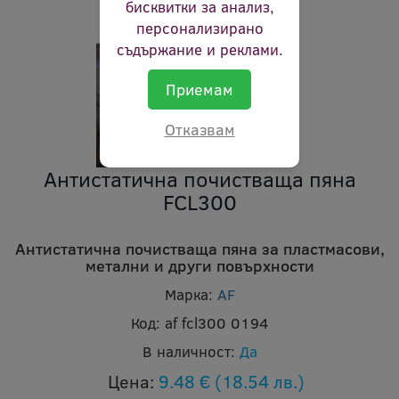
бисквитки за анализ,
персонализирано
съдържание и реклами.
Приемам
Отказвам
Антистатична почистваща пяна
FCL300
Антистатична почистваща пяна за пластмасови,
метални и други повърхности
Марка:
AF
Код:
af fcl300 0194
В наличност:
Да
Цена:
9.48 €
(18.54 лв.)