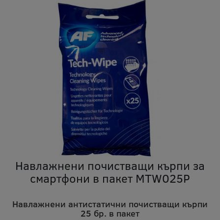
Навлажнени почистващи кърпи за
смартфони в пакет MTW025P
Навлажнени антистатични почистващи кърпи
25 бр. в пакет