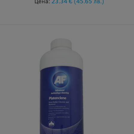
Цена:
23.34 €
(45.65 лв.)