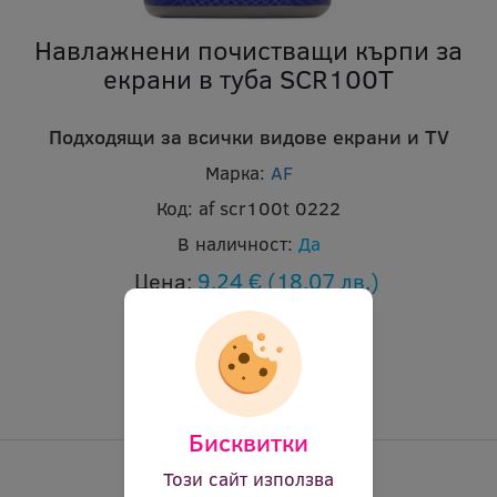
Навлажнени почистващи кърпи за
екрани в туба SCR100T
Подходящи за всички видове екрани и TV
Марка:
AF
Код:
af scr100t 0222
В наличност:
Да
Цена:
9.24 €
(18.07 лв.)
Бисквитки
Този сайт използва