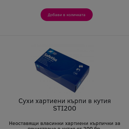
Сухи хартиени кърпи в кутия
STI200
Неоставящи власинки хартиени кърпички за
почистване в кутия от 200 бр.